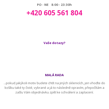
PO - NE 8:00 - 23:30h
+420 605 561 804
Vaše dotazy?
MALÁ RADA
...pokud jakýkoli motiv budete chtít na jiných sklenicích, jen vhoďte do
košíku také ty čisté, vybrané a já to následně opravím, přepočítám a
zašlu Vám objednávku zpět ke schválení a zaplacení.