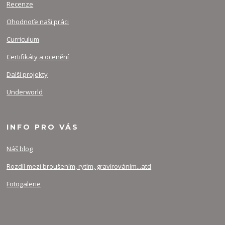
Recenze
Ohodnoťe naši práci
Curriculum
Certifikáty a ocenění
Další projekty
Underworld
INFO PRO VÁS
Náš blog
Rozdíl mezi broušením, rytím, gravírováním...atd
Fotogalerie