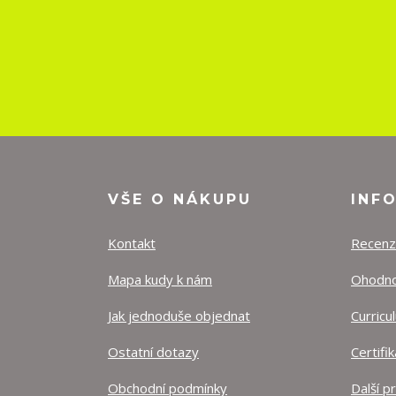
VŠE O NÁKUPU
INF
Kontakt
Recen
Mapa kudy k nám
Ohodnoť
Jak jednoduše objednat
Curricu
Ostatní dotazy
Certifi
Obchodní podmínky
Další p