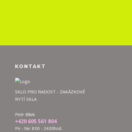
KONTAKT
SKLO PRO RADOST - ZAKÁZKOVÉ
RYTÍ SKLA
Petr Bílek
+420 605 561 804
Po - Ne: 8:00 - 24:00hod.