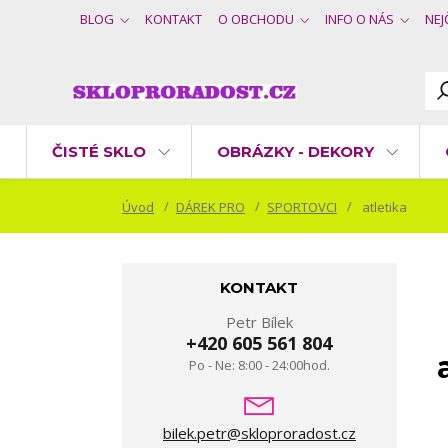
BLOG
KONTAKT
O OBCHODU
INFO O NÁS
NEJ
ČISTÉ SKLO
OBRÁZKY - DEKORY
Úvod
DÁREK PRO
SPORTOVCI
atletika
KONTAKT
Petr Bílek
+420 605 561 804
Po - Ne: 8:00 - 24:00hod.
bilek.petr@skloproradost.cz