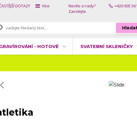
ČASTĚJŠÍ DOTAZY
Více
Nevíte si rady?
+420 605 56
Zavolejte.
Hleda
GRAVÍROVÁNÍ - HOTOVÉ
SVATEBNÍ SKLENIČKY
atletika