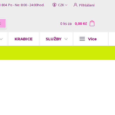
1 804
Po - Ne: 8:00 - 24:00hod.
CZK
Přihlášení
0
ks
za
0,00 Kč
t
KRABICE
SLUŽBY
Více