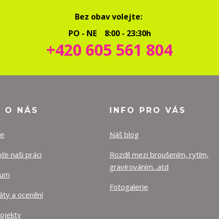
Bez obav volejte:
PO - NE 8:00 - 23:30h
+420 605 561 804
O O NÁS
INFO PRO VÁS
ze
Náš blog
e naši práci
Rozdíl mezi broušením, rytím,
gravírováním...atd
lum
Fotogalerie
káty a ocenění
rojekty