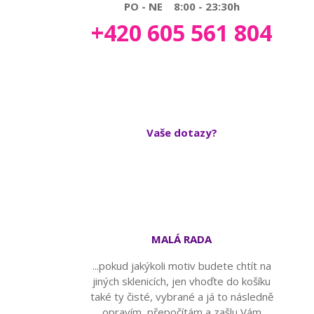
PO - NE 8:00 - 23:30h
+420 605 561 804
Vaše dotazy?
MALÁ RADA
...pokud jakýkoli motiv budete chtít na
jiných sklenicích, jen vhoďte do košíku
také ty čisté, vybrané a já to následně
opravím, přepočítám a zašlu Vám