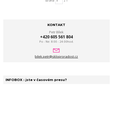
strana
z 1
KONTAKT
Petr Bílek
+420 605 561 804
Po - Ne: 8:00 - 24:00hod.
bilek.petr@skloproradost.cz
INFOBOX : jste v časovém presu?