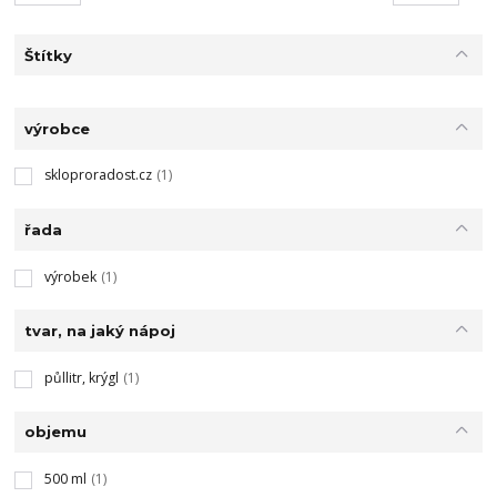
Štítky
výrobce
skloproradost.cz
(1)
řada
výrobek
(1)
tvar, na jaký nápoj
půllitr, krýgl
(1)
objemu
500 ml
(1)