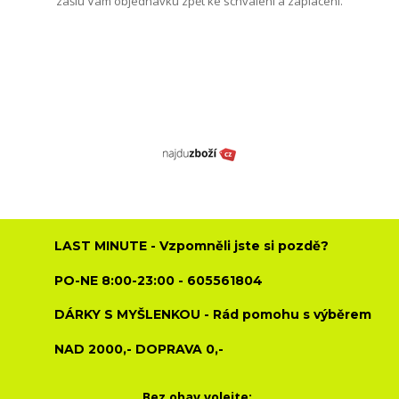
zašlu Vám objednávku zpět ke schválení a zaplacení.
LAST MINUTE - Vzpomněli jste si pozdě?
PO-NE 8:00-23:00 - 605561804
DÁRKY S MYŠLENKOU - Rád pomohu s výběrem
NAD 2000,- DOPRAVA 0,-
Bez obav volejte: