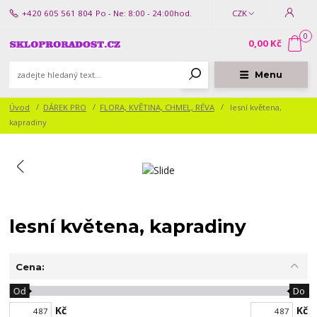
+420 605 561 804
Po - Ne: 8:00 - 24:00hod.
CZK
0
0,00 Kč
Menu
Úvod
DÁREK PRO
FLORA, KVĚTINA, CHMEL, RÉVA
lesní květena,
kapradiny
lesní květena, kapradiny
Cena:
Od
Do
Kč
Kč