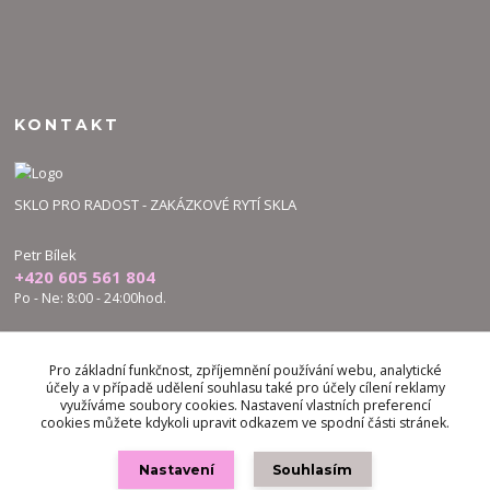
KONTAKT
SKLO PRO RADOST - ZAKÁZKOVÉ RYTÍ SKLA
Petr Bílek
+420 605 561 804
Po - Ne: 8:00 - 24:00hod.
bilek.petr@skloproradost.cz
Pro základní funkčnost, zpříjemnění používání webu, analytické
účely a v případě udělení souhlasu také pro účely cílení reklamy
využíváme soubory cookies. Nastavení vlastních preferencí
cookies můžete kdykoli upravit odkazem ve spodní části stránek.
Nastavení
Souhlasím