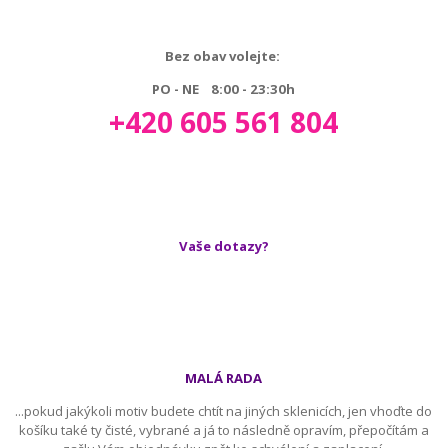
Bez obav volejte:
PO - NE 8:00 - 23:30h
+420 605 561 804
Vaše dotazy?
MALÁ RADA
...pokud jakýkoli motiv budete chtít na jiných sklenicích, jen vhoďte do
košíku také ty čisté, vybrané a já to následně opravím, přepočítám a