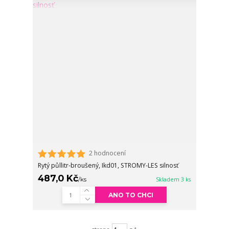
2 hodnocení
Rytý půllitr-broušený, Ikd01, STROMY-LES silnosť
487,0 Kč
/
ks
Skladem 3 ks
ANO TO CHCI