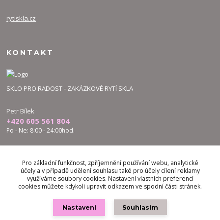
rytiskla.cz
KONTAKT
SKLO PRO RADOST - ZAKÁZKOVÉ RYTÍ SKLA
Petr Bílek
+420 605 561 804
Po - Ne: 8:00 - 24:00hod.
bilek.petr@skloproradost.cz
Pro základní funkčnost, zpříjemnění používání webu, analytické
účely a v případě udělení souhlasu také pro účely cílení reklamy
využíváme soubory cookies. Nastavení vlastních preferencí
cookies můžete kdykoli upravit odkazem ve spodní části stránek.
Nastavení
Souhlasím