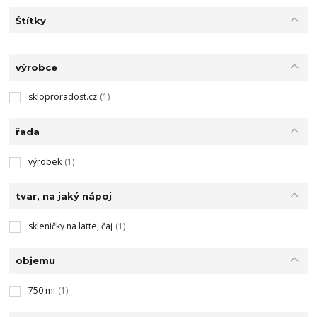
Štítky
výrobce
skloproradost.cz
(1)
řada
výrobek
(1)
tvar, na jaký nápoj
skleničky na latte, čaj
(1)
objemu
750 ml
(1)