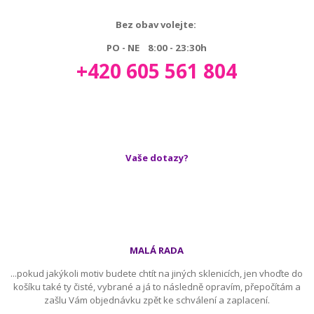
Bez obav volejte:
PO - NE 8:00 - 23:30h
+420 605 561 804
Vaše dotazy?
MALÁ RADA
...pokud jakýkoli motiv budete chtít na jiných sklenicích, jen vhoďte do
košíku také ty čisté, vybrané a já to následně opravím, přepočítám a
zašlu Vám objednávku zpět ke schválení a zaplacení.