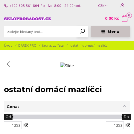
+420 605 561 804
Po - Ne: 8:00 - 24:00hod.
CZK
0
0,00 Kč
Menu
Úvod
DÁREK PRO
fauna, zvířata
ostatní domácí mazlíčci
ostatní domácí mazlíčci
Cena:
Od
Do
Kč
Kč