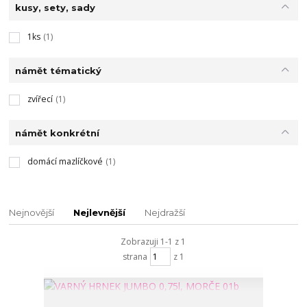
kusy, sety, sady
1ks
(1)
námět tématický
zvířecí
(1)
námět konkrétní
domácí mazlíčkové
(1)
Nejnovější
Nejlevnější
Nejdražší
Zobrazuji 1-1 z 1
strana
z 1