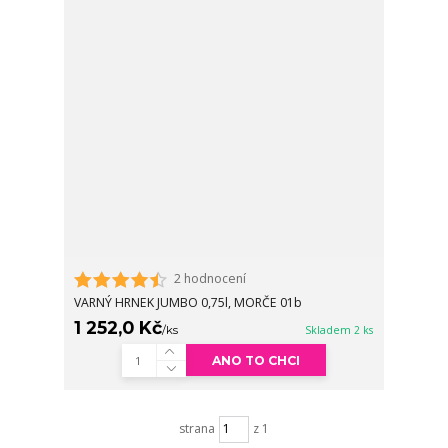
2 hodnocení
VARNÝ HRNEK JUMBO 0,75l, MORČE 01b
1 252,0 Kč
/
ks
Skladem 2 ks
ANO TO CHCI
strana
z 1