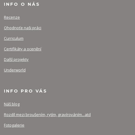
INFO O NÁS
Recenze
Ohodnoťe naši práci
Curriculum
Certifikáty a ocenění
Další projekty
Underworld
INFO PRO VÁS
Náš blog
Rozdíl mezi broušením, rytím, gravírováním...atd
Fotogalerie