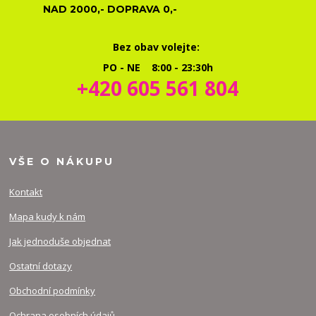
NAD 2000,- DOPRAVA 0,-
Bez obav volejte:
PO - NE 8:00 - 23:30h
+420 605 561 804
VŠE O NÁKUPU
Kontakt
Mapa kudy k nám
Jak jednoduše objednat
Ostatní dotazy
Obchodní podmínky
Ochrana osobních údajů