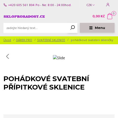
+420 605 561 804
Po - Ne: 8:00 - 24:00hod.
CZK
0
0,00 Kč
Menu
Úvod
DÁREK PRO
SVATEBNÍ SKLENICE
pohádkové svatební skleničky
POHÁDKOVÉ SVATEBNÍ
PŘÍPITKOVÉ SKLENICE