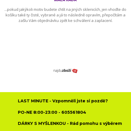
...pokud jakýkoli motiv budete chtít na jiných sklenicích, jen vhoďte do
košíku také ty čisté, vybrané a já to následně opravím, přepočítám a
zašlu Vám objednávku zpět ke schválení a zaplacení.
LAST MINUTE - Vzpomněli jste si pozdě?
PO-NE 8:00-23:00 - 605561804
DÁRKY S MYŠLENKOU - Rád pomohu s výběrem