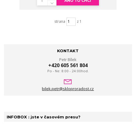
ANO TO CHCI
strana
z 1
KONTAKT
Petr Bílek
+420 605 561 804
Po - Ne: 8:00 - 24:00hod.
bilek.petr@skloproradost.cz
INFOBOX : jste v časovém presu?