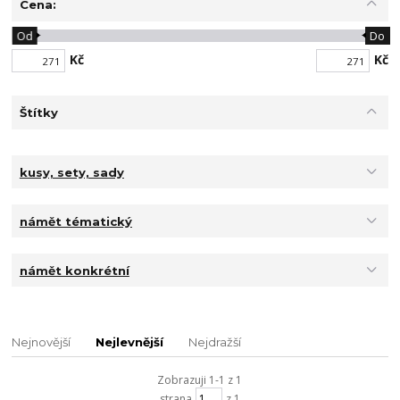
Cena:
Od
Do
Kč
Kč
Štítky
kusy, sety, sady
námět tématický
námět konkrétní
Nejnovější
Nejlevnější
Nejdražší
Zobrazuji 1-1 z 1
strana
z 1