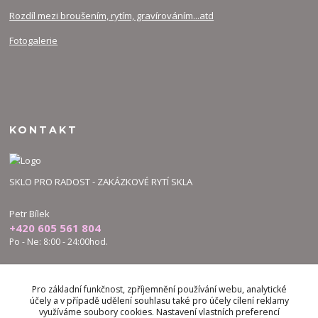
Rozdíl mezi broušením, rytím, gravírováním...atd
Fotogalerie
KONTAKT
SKLO PRO RADOST - ZAKÁZKOVÉ RYTÍ SKLA
Petr Bílek
+420 605 561 804
Po - Ne: 8:00 - 24:00hod.
bilek.petr@skloproradost.cz
Pro základní funkčnost, zpříjemnění používání webu, analytické
účely a v případě udělení souhlasu také pro účely cílení reklamy
využíváme soubory cookies. Nastavení vlastních preferencí