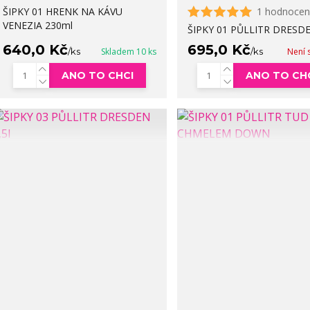
ŠIPKY 01 HRENK NA KÁVU
1 hodnocen
VENEZIA 230ml
ŠIPKY 01 PŮLLITR DRESDE
640,0 Kč
695,0 Kč
/
ks
Skladem 10 ks
/
ks
Není 
ANO TO CHCI
ANO TO CH