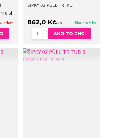
í
ŠIPKY 03 PŮLLITR IKD
N 0,5l
862,0 Kč
skladem
/
ks
Skladem 5 ks
CI
ANO TO CHCI