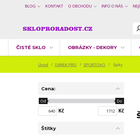
BLOG
KONTAKT
O OBCHODU
INFO O NÁS
NEJ
ČISTÉ SKLO
OBRÁZKY - DEKORY
Úvod
DÁREK PRO
SPORTOVCI
šipky
Cena:
Od
Do
Kč
Kč
Štítky