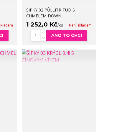
ŠIPKY 02 PŮLLITR TUD S
CHMELEM DOWN
1 252,0 Kč
skladem
/
ks
Není skladem
CI
ANO TO CHCI