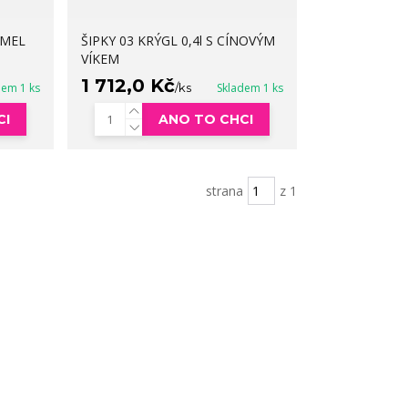
HMEL
ŠIPKY 03 KRÝGL 0,4l S CÍNOVÝM
VÍKEM
1 712,0 Kč
dem 1 ks
/
ks
Skladem 1 ks
CI
ANO TO CHCI
strana
z 1