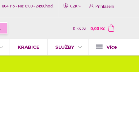
1 804
Po - Ne: 8:00 - 24:00hod.
CZK
Přihlášení
0
ks
za
0,00 Kč
t
KRABICE
SLUŽBY
Více