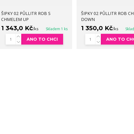
ŠIPKY 02 PŮLLITR ROB S
ŠIPKY 02 PŮLLITR ROB C
CHMELEM UP
DOWN
1 343,0 Kč
1 350,0 Kč
/
ks
Skladem 1 ks
/
ks
Skla
ANO TO CHCI
ANO TO CH