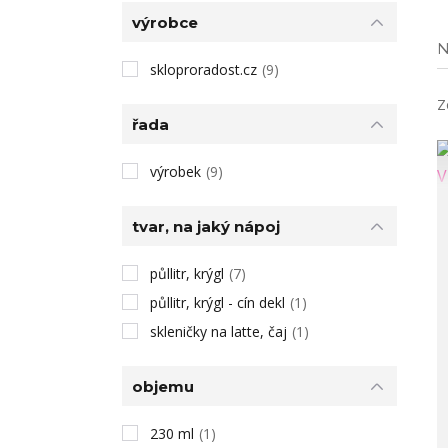
výrobce
N
skloproradost.cz
(9)
Z
řada
výrobek
(9)
tvar, na jaký nápoj
půllitr, krýgl
(7)
půllitr, krýgl - cín dekl
(1)
skleničky na latte, čaj
(1)
objemu
230 ml
(1)