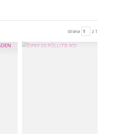
strana
z 1