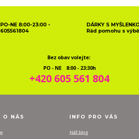
PO-NE 8:00-23:00 -
DÁRKY S MYŠLENKO
605561804
Rád pomohu s výb
Bez obav volejte:
PO - NE 8:00 - 23:30h
+420 605 561 804
O O NÁS
INFO PRO VÁS
ze
Náš blog