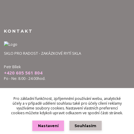
KONTAKT
SKLO PRO RADOST - ZAKÁZKOVÉ RYTÍ SKLA
Petr Bílek
+420 605 561 804
Po - Ne: 8:00 - 24:00hod.
bilek.petr@skloproradost.cz
Pro základní funkčnost, zpříjemnění používání webu, analytické
účely a v případě udělení souhlasu také pro účely cílení reklamy
využíváme soubory cookies. Nastavení vlastních preferencí
cookies můžete kdykoli upravit odkazem ve spodní části stránek.
Nastavení
Souhlasím