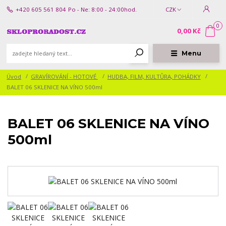
+420 605 561 804
Po - Ne: 8:00 - 24:00hod.
CZK
0
0,00 Kč
Menu
Úvod
GRAVÍROVÁNÍ - HOTOVÉ
HUDBA, FILM, KULTŮRA, POHÁDKY
BALET 06 SKLENICE NA VÍNO 500ml
BALET 06 SKLENICE NA VÍNO
500ml