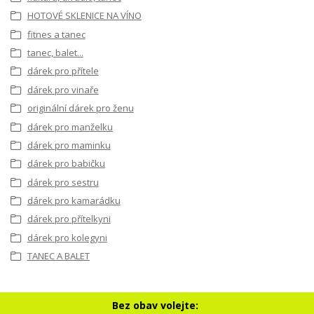
HOTOVÉ SKLENICE NA VÍNO
fitnes a tanec
tanec, balet...
dárek pro přítele
dárek pro vinaře
originální dárek pro ženu
dárek pro manželku
dárek pro maminku
dárek pro babičku
dárek pro sestru
dárek pro kamarádku
dárek pro přítelkyni
dárek pro kolegyni
TANEC A BALET
Bez obav volejte: