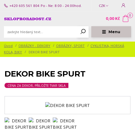
+420 605 561 804
Po - Ne: 8:00 - 24:00hod.
CZK
0
0,00 Kč
Menu
Úvod
OBRÁZKY - DEKORY
OBRÁZKY, SPORT
CYKLISTIKA, HORSKÁ
KOLA, BIKY
DEKOR BIKE SPURT
DEKOR BIKE SPURT
CENA ZA DEKOR, PŘILOŽTE TVAR SKLA