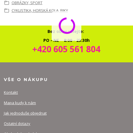
OBRÁZKY, SPORT
CYKLISTIKA, HORSKÁ KOLA, BIKY
Bez obav volejte:
PO - NE 8:00 - 23:30h
+420 605 561 804
VŠE O NÁKUPU
Kontakt
Mapa kudy k nám
Jak jednoduše objednat
Ostatní dotazy