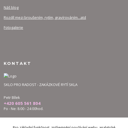
Náš blog
Rozdíl mezi broušením, rytím, gravírováním...atd
Fotogalerie
KONTAKT
SKLO PRO RADOST - ZAKÁZKOVÉ RYTÍ SKLA
Petr Bílek
+420 605 561 804
Po - Ne: 8:00 - 24:00hod.
bilek.petr@skloproradost.cz
Pro základní funkčnost, zpříjemnění používání webu, analytické