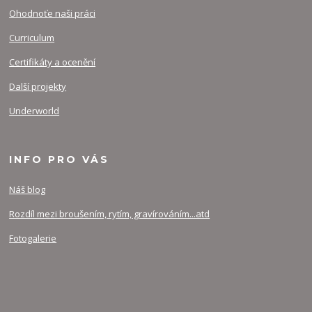
Ohodnoťe naši práci
Curriculum
Certifikáty a ocenění
Další projekty
Underworld
INFO PRO VÁS
Náš blog
Rozdíl mezi broušením, rytím, gravírováním...atd
Fotogalerie