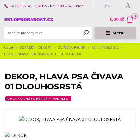
+420 605 561 804
Po - Ne: 8:00 - 24:00hod.
CZK
0
0,00 Kč
Menu
Úvod
OBRÁZKY - DEKORY
ZVÍŘATA, FAUNA
PSI, KYNOLOGIE
DEKOR, HLAVA PSA ČIVAVA 01 DLOUHOSRSTÁ
DEKOR, HLAVA PSA ČIVAVA
01 DLOUHOSRSTÁ
CENA ZA DEKOR, PŘILOŽTE TVAR SKLA