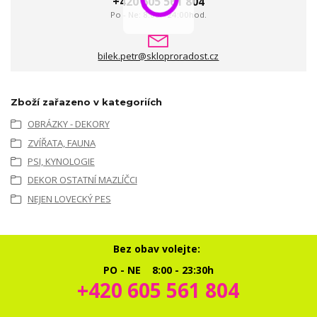
+420 605 561 804
Po - Ne: 8:00 - 24:00hod.
bilek.petr@skloproradost.cz
Zboží zařazeno v kategoriích
OBRÁZKY - DEKORY
ZVÍŘATA, FAUNA
PSI, KYNOLOGIE
DEKOR OSTATNÍ MAZLÍČCI
NEJEN LOVECKÝ PES
Bez obav volejte:
PO - NE 8:00 - 23:30h
+420 605 561 804