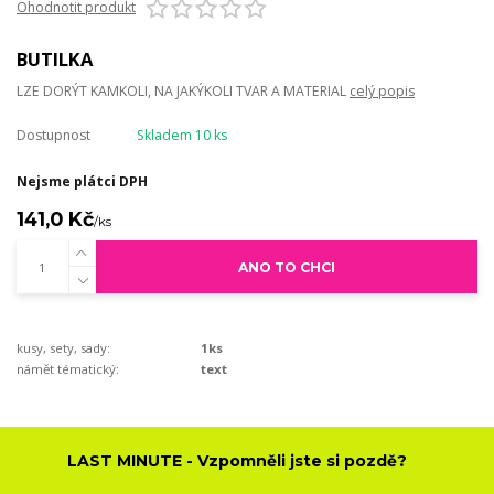
Ohodnotit produkt
BUTILKA
LZE DORÝT KAMKOLI, NA JAKÝKOLI TVAR A MATERIAL
celý popis
Dostupnost
Skladem 10 ks
Nejsme plátci DPH
141,0 Kč
/
ks
ANO TO CHCI
kusy, sety, sady:
1ks
námět tématický:
text
LAST MINUTE - Vzpomněli jste si pozdě?