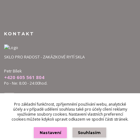
KONTAKT
SKLO PRO RADOST - ZAKÁZKOVÉ RYTÍ SKLA
Petr Bílek
+420 605 561 804
Po - Ne: 8:00 - 24:00hod.
bilek.petr@skloproradost.cz
Pro základní funkčnost, zpříjemnění používání webu, analytické
účely a v případě udělení souhlasu také pro účely cílení reklamy
využíváme soubory cookies. Nastavení vlastních preferencí
cookies můžete kdykoli upravit odkazem ve spodní části stránek.
Nastavení
Souhlasím