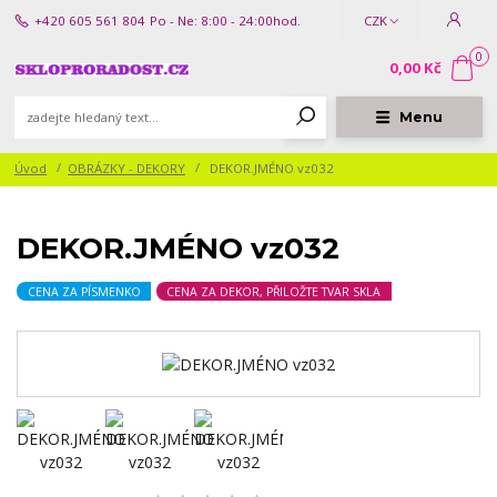
+420 605 561 804
Po - Ne: 8:00 - 24:00hod.
CZK
0
0,00 Kč
Menu
Úvod
OBRÁZKY - DEKORY
DEKOR.JMÉNO vz032
DEKOR.JMÉNO vz032
CENA ZA PÍSMENKO
CENA ZA DEKOR, PŘILOŽTE TVAR SKLA