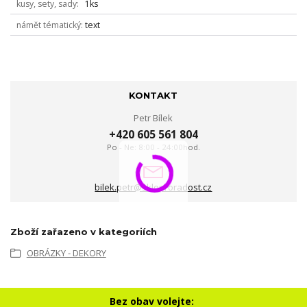
kusy, sety, sady
1ks
námět tématický
text
KONTAKT
Petr Bílek
+420 605 561 804
Po - Ne: 8:00 - 24:00hod.
bilek.petr@skloproradost.cz
Zboží zařazeno v kategoriích
OBRÁZKY - DEKORY
Bez obav volejte: