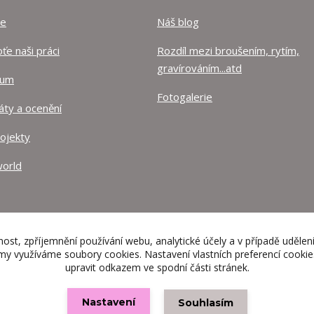
ze
Náš blog
e naši práci
Rozdíl mezi broušením, rytím,
gravírováním...atd
lum
Fotogalerie
káty a ocenění
rojekty
orld
nost, zpříjemnění používání webu, analytické účely a v případě udělen
lamy využíváme soubory cookies. Nastavení vlastních preferencí cooki
upravit odkazem ve spodní části stránek.
Nastavení
Souhlasím
Vytvořeno na
Eshop-rychle.cz