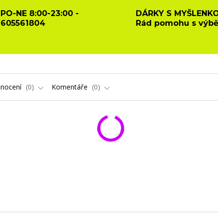
PO-NE 8:00-23:00 -
DÁRKY S MYŠLENKO
605561804
Rád pomohu s výb
nocení
0
Komentáře
0