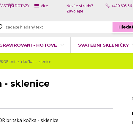
ČASTĚJŠÍ DOTAZY
Více
Nevíte si rady?
+420 605 56
Zavolejte.
Hleda
GRAVÍROVÁNÍ - HOTOVÉ
SVATEBNÍ SKLENIČKY
KOR britská kočka - sklenice
 - sklenice