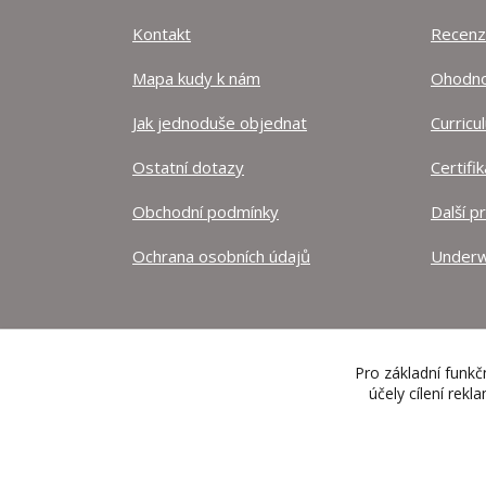
Kontakt
Recen
Mapa kudy k nám
Ohodnoť
Jak jednoduše objednat
Curricu
Ostatní dotazy
Certifi
Obchodní podmínky
Další p
Ochrana osobních údajů
Underw
Pro základní funkč
účely cílení rek