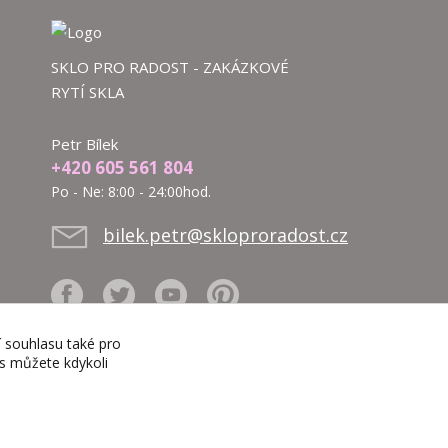
SKLO PRO RADOST - ZAKÁZKOVÉ
RYTÍ SKLA
Petr Bílek
+420 605 561 804
Po - Ne: 8:00 - 24:00hod.
bilek.petr@skloproradost.cz
í souhlasu také pro
es můžete kdykoli