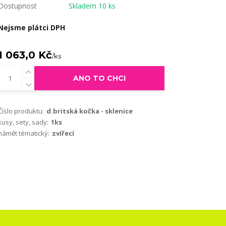
Dostupnost
Skladem 10 ks
Nejsme plátci DPH
1 063,0 Kč
/
ks
ANO TO CHCI
Číslo produktu:
d.britská kočka - sklenice
kusy, sety, sady:
1ks
námět tématický:
zvířecí