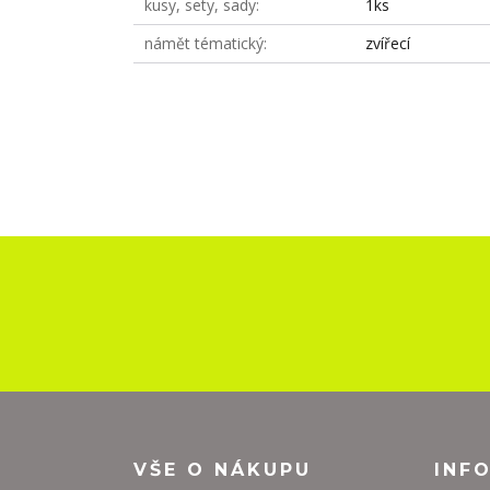
kusy, sety, sady
1ks
námět tématický
zvířecí
VŠE O NÁKUPU
INF