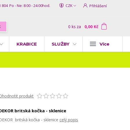
1 804
Po - Ne: 8:00 - 24:00hod.
CZK
Přihlášení
0
ks
za
0,00 Kč
t
KRABICE
SLUŽBY
Více
Ohodnotit produkt
DEKOR britská kočka - sklenice
DEKOR britská kočka - sklenice
celý popis