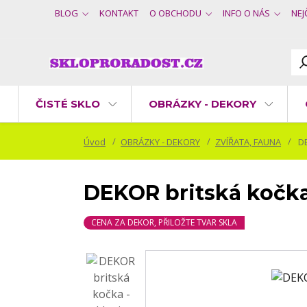
BLOG
KONTAKT
O OBCHODU
INFO O NÁS
NEJ
ČISTÉ SKLO
OBRÁZKY - DEKORY
Úvod
OBRÁZKY - DEKORY
ZVÍŘATA, FAUNA
DE
DEKOR britská kočka
CENA ZA DEKOR, PŘILOŽTE TVAR SKLA