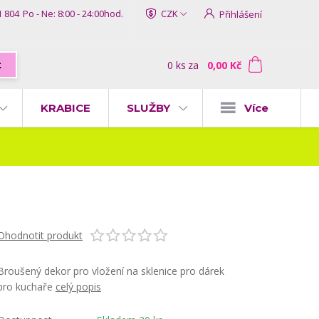
1 804
Po - Ne: 8:00 - 24:00hod.
CZK
Přihlášení
0
ks
za
0,00 Kč
t
KRABICE
SLUŽBY
Více
Ohodnotit produkt
Broušený dekor pro vložení na sklenice pro dárek
pro kuchaře
celý popis