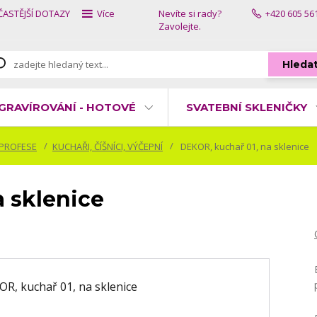
ČASTĚJŠÍ DOTAZY
Více
Nevíte si rady?
+420 605 56
Zavolejte.
Hleda
GRAVÍROVÁNÍ - HOTOVÉ
SVATEBNÍ SKLENIČKY
 PROFESE
KUCHAŘI, ČÍŠNÍCI, VÝČEPNÍ
DEKOR, kuchař 01, na sklenice
a sklenice