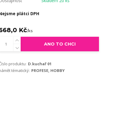
Dostupnost
Skladem 20 ks
Nejsme plátci DPH
668,0 Kč
/
ks
ANO TO CHCI
Číslo produktu:
D.kuchař 01
námět tématický:
PROFESE, HOBBY