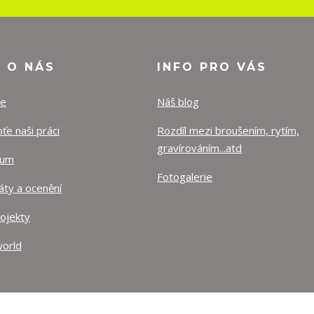
O O NÁS
INFO PRO VÁS
ze
Náš blog
e naši práci
Rozdíl mezi broušením, rytím,
gravírováním...atd
lum
Fotogalerie
káty a ocenění
rojekty
orld