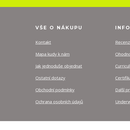
VŠE O NÁKUPU
INF
Kontakt
Recen
Mapa kudy k nám
Ohodnoť
Jak jednoduše objednat
Curricu
Ostatní dotazy
Certifi
Obchodní podmínky
Další p
Ochrana osobních údajů
Underw