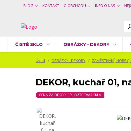
BLOG
KONTAKT
O OBCHODU
INFO O NÁS
NEJ
ČISTÉ SKLO
OBRÁZKY - DEKORY
Úvod
OBRÁZKY - DEKORY
ZAMĚSTNÁNÍ, HOBBY,
DEKOR, kuchař 01, n
CENA ZA DEKOR, PŘILOŽTE TVAR SKLA