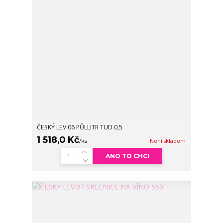
ČESKÝ LEV.06 PŮLLITR TUD 0,5
1 518,0 Kč
/
ks
Není skladem
ANO TO CHCI