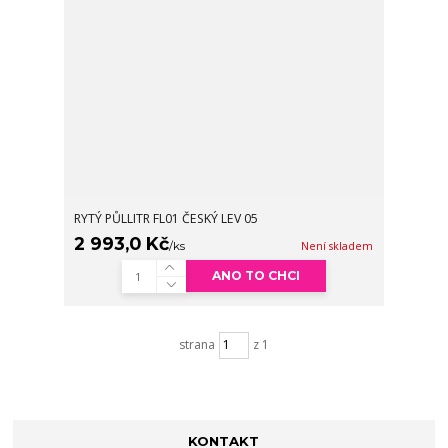
RYTÝ PŮLLITR FL01 ČESKÝ LEV 05
2 993,0 Kč
/
ks
Není skladem
ANO TO CHCI
strana
z 1
KONTAKT