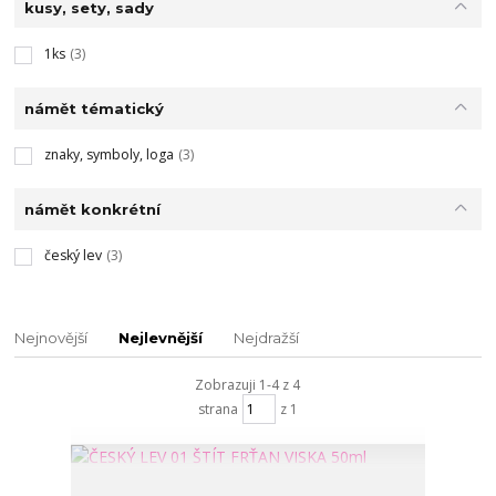
kusy, sety, sady
1ks
(3)
námět tématický
znaky, symboly, loga
(3)
námět konkrétní
český lev
(3)
Nejnovější
Nejlevnější
Nejdražší
Zobrazuji 1-4 z 4
strana
z 1