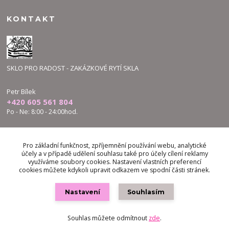
KONTAKT
SKLO PRO RADOST - ZAKÁZKOVÉ RYTÍ SKLA
Petr Bílek
+420 605 561 804
Po - Ne: 8:00 - 24:00hod.
bilek.petr@skloproradost.cz
Pro základní funkčnost, zpříjemnění používání webu, analytické
účely a v případě udělení souhlasu také pro účely cílení reklamy
využíváme soubory cookies. Nastavení vlastních preferencí
cookies můžete kdykoli upravit odkazem ve spodní části stránek.
Nastavení
Souhlasím
Vytvořeno na
Eshop-rychle.cz
Souhlas můžete odmítnout
zde
.