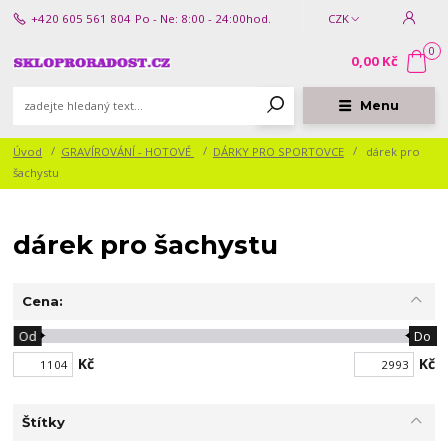
+420 605 561 804
Po - Ne: 8:00 - 24:00hod.
CZK
0
0,00 Kč
Menu
Úvod
GRAVÍROVÁNÍ - HOTOVÉ
DÁRKY PRO SPORTOVCE
dárek pro
šachystu
dárek pro šachystu
Cena:
Od
Do
Kč
Kč
Štítky