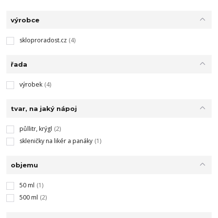
výrobce
skloproradost.cz
(4)
řada
výrobek
(4)
tvar, na jaký nápoj
půllitr, krýgl
(2)
skleničky na likér a panáky
(1)
objemu
50 ml
(1)
500 ml
(2)