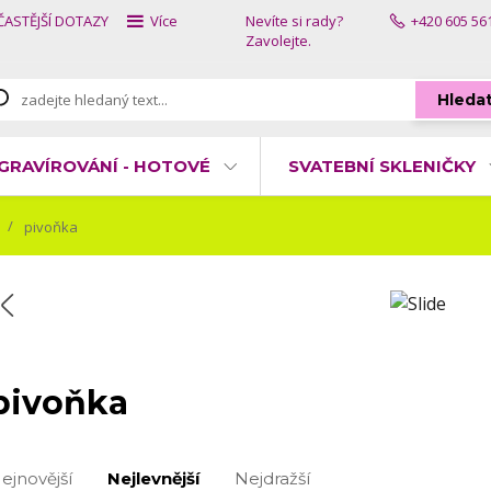
ČASTĚJŠÍ DOTAZY
Více
Nevíte si rady?
+420 605 56
Zavolejte.
Hleda
GRAVÍROVÁNÍ - HOTOVÉ
SVATEBNÍ SKLENIČKY
pivoňka
pivoňka
ejnovější
Nejlevnější
Nejdražší