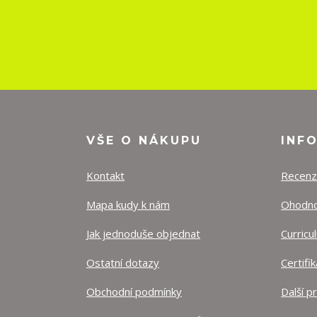
VŠE O NÁKUPU
INF
Kontakt
Recen
Mapa kudy k nám
Ohodnoť
Jak jednoduše objednat
Curricu
Ostatní dotazy
Certifi
Obchodní podmínky
Další p