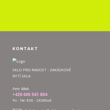
KONTAKT
SKLO PRO RADOST - ZAKÁZKOVÉ
RYTÍ SKLA
Petr Bílek
+420 605 561 804
Po - Ne: 8:00 - 24:00hod.