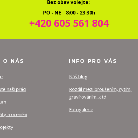
Bez obav volejte:
PO - NE 8:00 - 23:30h
+420 605 561 804
O O NÁS
INFO PRO VÁS
ze
Náš blog
e naši práci
Rozdíl mezi broušením, rytím,
gravírováním...atd
lum
Fotogalerie
káty a ocenění
rojekty