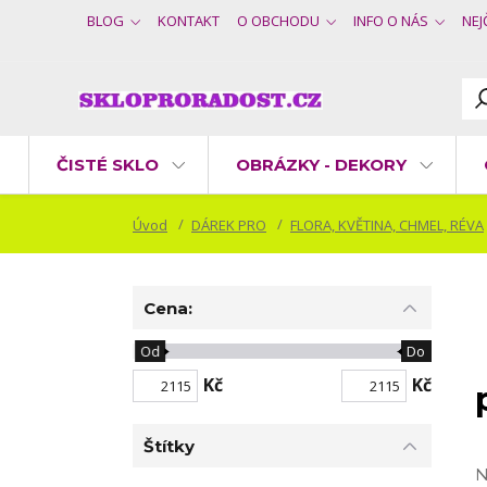
BLOG
KONTAKT
O OBCHODU
INFO O NÁS
NEJ
ČISTÉ SKLO
OBRÁZKY - DEKORY
Úvod
DÁREK PRO
FLORA, KVĚTINA, CHMEL, RÉVA
Cena:
Od
Do
Kč
Kč
Štítky
N