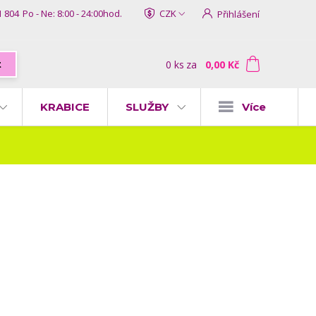
1 804
Po - Ne: 8:00 - 24:00hod.
CZK
Přihlášení
0
ks
za
0,00 Kč
t
KRABICE
SLUŽBY
Více