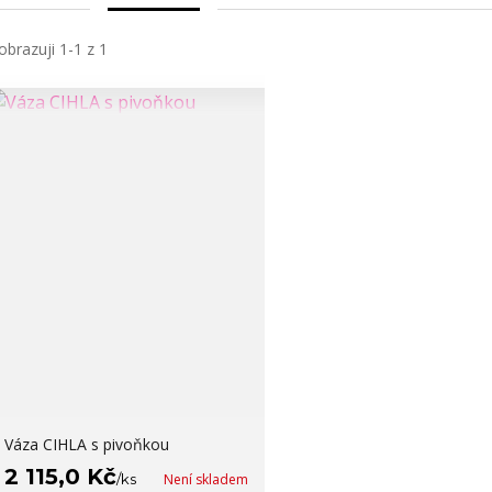
obrazuji 1-1 z 1
Váza CIHLA s pivoňkou
2 115,0 Kč
/
ks
Není skladem