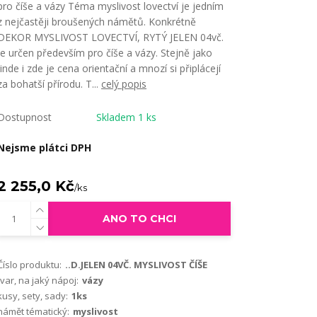
pro číše a vázy Téma myslivost lovectví je jedním
z nejčastěji broušených námětů. Konkrétně
DEKOR MYSLIVOST LOVECTVÍ, RYTÝ JELEN 04vč.
je určen především pro číše a vázy. Stejně jako
jinde i zde je cena orientační a mnozí si připlácejí
za bohatší přírodu. T...
celý popis
Dostupnost
Skladem 1 ks
Nejsme plátci DPH
2 255,0 Kč
/
ks
ANO TO CHCI
Číslo produktu:
..D.JELEN 04VČ. MYSLIVOST ČÍŠE
tvar, na jaký nápoj:
vázy
kusy, sety, sady:
1ks
námět tématický:
myslivost