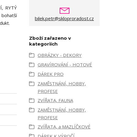
VÍ, RYTÝ
a bohatší
bilek.petr@skloproradost.cz
odukt.
Zboží zařazeno v
kategoriích
OBRÁZKY - DEKORY
GRAVÍROVÁNÍ - HOTOVÉ
DÁREK PRO
ZAMĚSTNÁNÍ, HOBBY,
PROFESE
ZVÍŘATA, FAUNA
ZAMĚSTNÁNÍ, HOBBY,
PROFESE
ZVÍŘATA, a MAZLÍČKOVÉ
DÁREK K VÝROČÍ