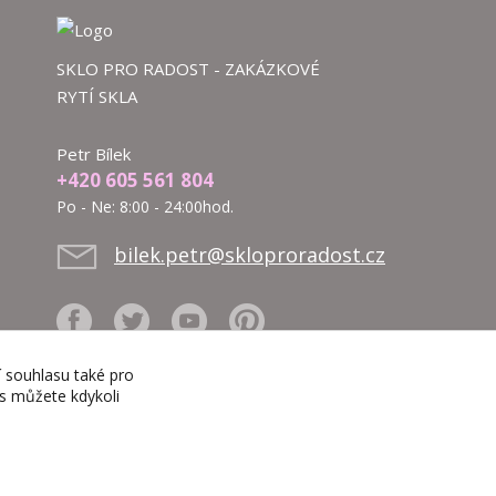
SKLO PRO RADOST - ZAKÁZKOVÉ
RYTÍ SKLA
Petr Bílek
+420 605 561 804
Po - Ne: 8:00 - 24:00hod.
bilek.petr@skloproradost.cz
í souhlasu také pro
es můžete kdykoli