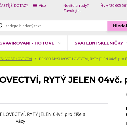
ČASTĚJŠÍ DOTAZY
Více
Nevíte si rady?
+420 605 56
Zavolejte.
Hleda
GRAVÍROVÁNÍ - HOTOVÉ
SVATEBNÍ SKLENIČKY
SLIVOST-LOVECTVÍ
DEKOR MYSLIVOST LOVECTVÍ, RYTÝ JELEN 04vč. pro č
ECTVÍ, RYTÝ JELEN 04vč. pr