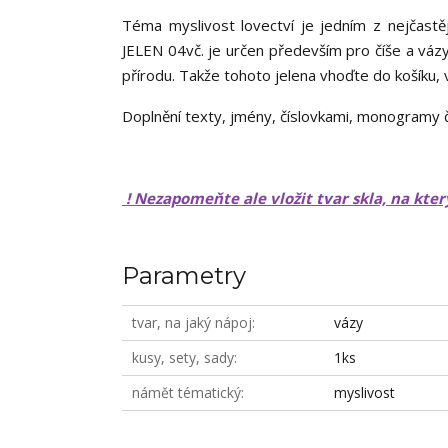
Téma myslivost lovectví je jedním z nejča
JELEN 04vč. je určen především pro číše a vázy. 
přírodu. Takže tohoto jelena vhoďte do košíku, v
Doplnění texty, jmény, číslovkami, monogramy 
! Nezapomeňte ale vložit tvar skla, na kter
Parametry
tvar, na jaký nápoj
vázy
kusy, sety, sady
1ks
námět tématický
myslivost