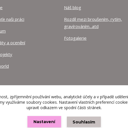
ze
Náš blog
e naši práci
Rozdíl mezi broušením, rytím,
gravírováním...atd
lum
Fotogalerie
káty a ocenění
rojekty
orld
nost, zpříjemnění používání webu, analytické účely a v případě udělen
lamy využíváme soubory cookies. Nastavení vlastních preferencí cooki
upravit odkazem ve spodní části stránek.
Nastavení
Souhlasím
Vytvořeno na
Eshop-rychle.cz