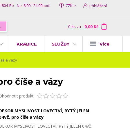
1 804
Po - Ne: 8:00 - 24:00hod.
CZK
Přihlášení
0
ks
za
0,00 Kč
t
KRABICE
SLUŽBY
Více
íše a vázy
o číše a vázy
Ohodnotit produkt
DEKOR MYSLIVOST LOVECTVÍ, RYTÝ JELEN
04vč. pro číše a vázy
DEKOR MYSLIVOST LOVECTVÍ, RYTÝ JELEN 04vč.