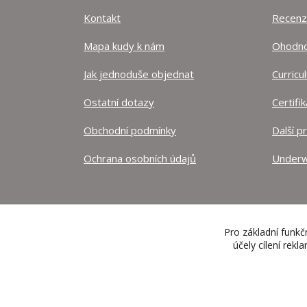
Kontakt
Recen
Mapa kudy k nám
Ohodnoť
Jak jednoduše objednat
Curricu
Ostatní dotazy
Certifi
Obchodní podmínky
Další p
Ochrana osobních údajů
Underw
Pro základní funkč
účely cílení rek