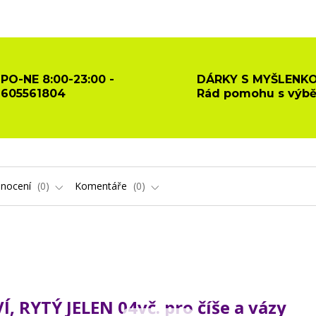
PO-NE 8:00-23:00 -
DÁRKY S MYŠLENKO
605561804
Rád pomohu s výb
nocení
0
Komentáře
0
 RYTÝ JELEN 04vč. pro číše a vázy