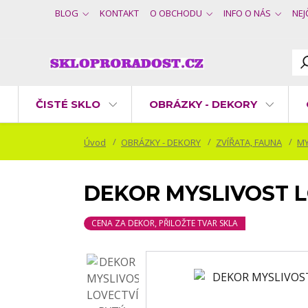
BLOG
KONTAKT
O OBCHODU
INFO O NÁS
NEJ
ČISTÉ SKLO
OBRÁZKY - DEKORY
Úvod
OBRÁZKY - DEKORY
ZVÍŘATA, FAUNA
MY
DEKOR MYSLIVOST LOV
CENA ZA DEKOR, PŘILOŽTE TVAR SKLA