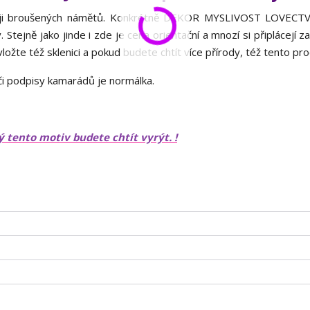
stěji broušených námětů. Konkrétně DEKOR MYSLIVOST LOVECT
Stejně jako jinde i zde je cena orientační a mnozí si připlácejí z
ložte též sklenici a pokud budete chtít více přírody, též tento pr
či podpisy kamarádů je normálka.
ý tento motiv budete chtít vyrýt. !